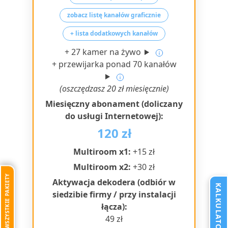
zobacz listę kanałów graficznie
+ lista dodatkowych kanałów
+ 27 kamer na żywo
+ przewijarka ponad 70 kanałów
(oszczędzasz 20 zł miesięcznie)
Miesięczny abonament (doliczany
do usługi Internetowej):
120 zł
Multiroom x1:
+15 zł
Multiroom x2:
+30 zł
LISTA KANAŁÓW, WSZYSTKIE PAKIETY
Aktywacja dekodera (odbiór w
KALKULATOR OFERTY
siedzibie firmy / przy instalacji
łącza):
49 zł