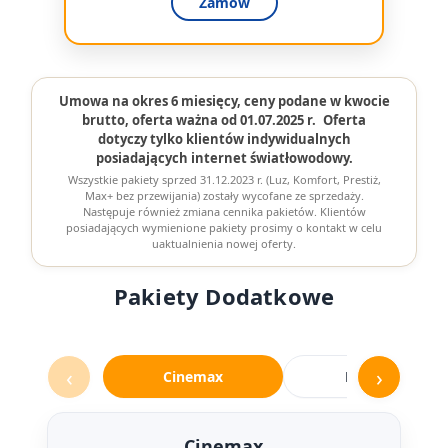
Zamów
Umowa na okres 6 miesięcy, ceny podane w kwocie
brutto, oferta ważna od 01.07.2025 r.
Oferta
dotyczy tylko klientów indywidualnych
posiadających internet światłowodowy.
Wszystkie pakiety sprzed 31.12.2023 r. (Luz, Komfort, Prestiż,
Max+ bez przewijania) zostały wycofane ze sprzedaży.
Następuje również zmiana cennika pakietów. Klientów
posiadających wymienione pakiety prosimy o kontakt w celu
uaktualnienia nowej oferty.
Pakiety Dodatkowe
Dobierz pakiet dodatkowy do swojej telewizji
‹
›
Cinemax
Filmbox
Cinemax