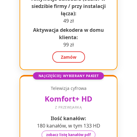
siedzibie firmy / przy instalacji
łącza):
49 zł
Aktywacja dekodera w domu
klienta:
99 zł
Zamów
NAJCZĘŚCIEJ WYBIERANY PAKIET
Telewizja cyfrowa
Komfort+ HD
Z PRZEWIJARKĄ
Ilość kanałów:
180 kanałów, w tym 133 HD
zobacz listę kanałów pdf