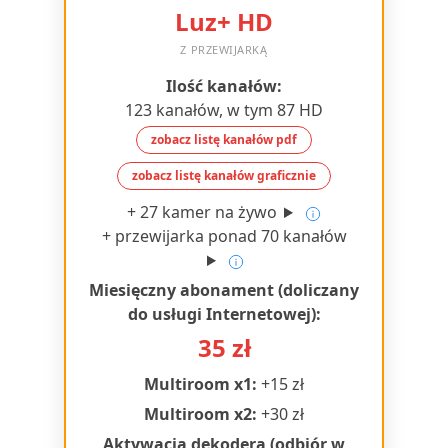
Wyślij zamówienie
Luz+ HD
Z PRZEWIJARKĄ
Ilość kanałów:
123 kanałów, w tym 87 HD
zobacz listę kanałów pdf
zobacz listę kanałów graficznie
+ 27 kamer na żywo
+ przewijarka ponad 70 kanałów
Miesięczny abonament (doliczany
do usługi Internetowej):
35 zł
Multiroom x1:
+15 zł
Multiroom x2:
+30 zł
Aktywacja dekodera (odbiór w