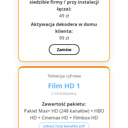
siedzibie firmy / przy instalacji
łącza):
49 zł
Aktywacja dekodera w domu
klienta:
99 zł
Zamów
Telewizja cyfrowa
Film HD 1
Z PRZEWIJARKĄ
Zawartość pakietu:
Pakiet Max+ HD (248 kanałów) + HBO
HD + Cinemax HD + Filmbox HD
zobacz listę kanałów pdf