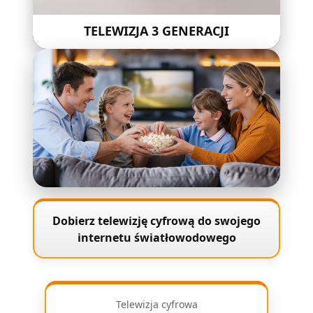
TELEWIZJA 3 GENERACJI
Telefon *
E-mail (opcjonalnie)
Adres instalacji (opcjonalnie)
Uwagi (opcjonalnie)
Dobierz telewizję cyfrową do swojego
internetu światłowodowego
Wyrażam zgodę na przetwarzanie moich danych osobowych przez
ARKOM w celu realizacji zamówienia i kontaktu zwrotnego. *
Telewizja cyfrowa